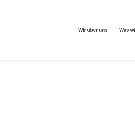
Wir über uns
Was w
Co
„Wer immer das