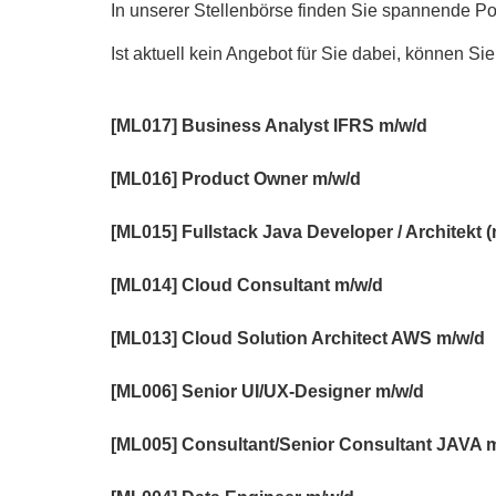
In unserer Stellenbörse finden Sie spannende Posi
Ist aktuell kein Angebot für Sie dabei, können S
[ML017] Business Analyst IFRS m/w/d
[ML016] Product Owner m/w/d
[ML015] Fullstack Java Developer / Architekt (
[ML014] Cloud Consultant m/w/d
[ML013] Cloud Solution Architect AWS m/w/d
[ML006] Senior UI/UX-Designer m/w/d
[ML005] Consultant/Senior Consultant JAVA 