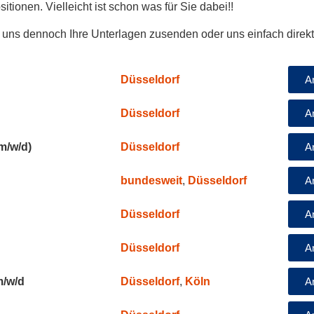
tionen. Vielleicht ist schon was für Sie dabei!!
ie uns dennoch Ihre Unterlagen zusenden oder uns einfach direk
Düsseldorf
A
Düsseldorf
A
Düsseldorf
m/w/d)
A
bundesweit
,
Düsseldorf
A
Düsseldorf
A
Düsseldorf
A
Düsseldorf
,
Köln
m/w/d
A