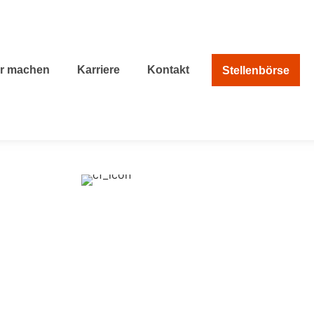
ir machen
Karriere
Kontakt
Stellenbörse
nfluxx Stellenbörse
 tut, was er schon kann, bleibt immer das, wa
er schon ist“ (Henry Ford)