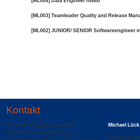
[ML004] Data Engineer m/w/d
[ML003] Teamleader Quality and Release Ma
[ML002] JUNIOR/ SENIOR Softwareengineer m
Kontakt
Für weitere Fragen zu unserem
Michael Lück
Dienstleistungsangebot oder zu
Managing Dire
Karrierefragen stehen wir Ihnen jederzeit