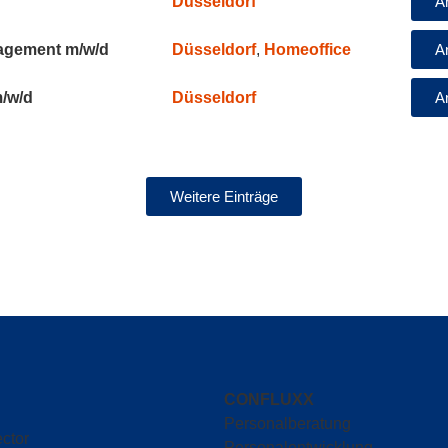
Düsseldorf
A
Düsseldorf
,
Homeoffice
nagement m/w/d
A
Düsseldorf
/w/d
A
Weitere Einträge
CONFLUXX
Personalberatung
ctor
Personalentwicklung